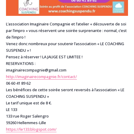
L’association Imaginaire Compagnie et l’atelier « découverte de soi
par l’impro » vous réservent une soirée surprenante : normal, c’est
de l’impro !
Venez donc nombreux pour soutenir l’association « LE COACHING
SUSPENDU » !
Pensez à réserver ! LA JAUGE EST LIMITEE !
RESERVATIONS :
imaginairecompagnie@gmail.com
http://imaginairecompagnie.fr/contact/
06 60 41 89 62
Les bénéfices de cette soirée seront reversés à l’association « LE
COACHING SUSPENDU »
Le tarif unique est de 8 €.
LE 133
133 rue Roger Salengro
59260 Hellemmes-Lille
https://le133.blogspot.com/