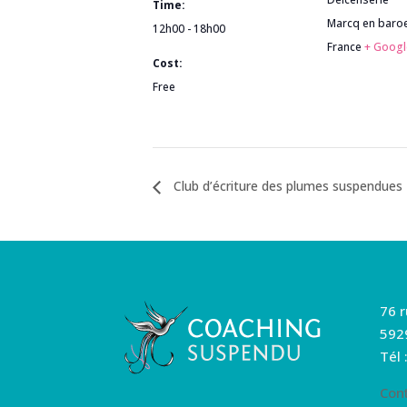
Time:
Marcq en baro
12h00 - 18h00
France
+ Goog
Cost:
Free
Club d’écriture des plumes suspendues
76 
592
Tél 
Con