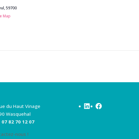
eul
,
59700
le Map
LinkedIn
Facebook
rue du Haut Vinage
90 Wasquehal
:
07 82 70 12 07
tactez-nous !