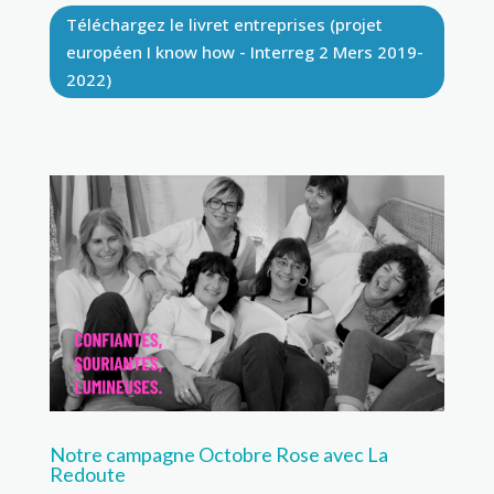
Téléchargez le livret entreprises (projet
européen I know how - Interreg 2 Mers 2019-
2022)
Notre campagne Octobre Rose avec La
Redoute