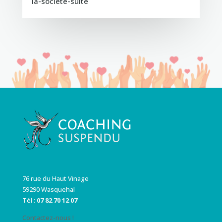
la-societe-suite
76 rue du Haut Vinage
59290 Wasquehal
Tél :
07 82 70 12 07
Contactez-nous !